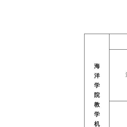
海
洋
学
院
教
学
机