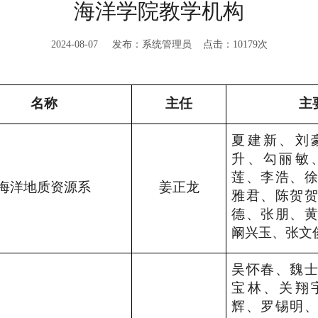
海洋学院教学机构
2024-08-07 发布：系统管理员 点击：
10179
次
名称
主任
主
夏建新、刘
升、勾丽敏
莲、李浩、
海洋地质资源系
姜正龙
雅君、陈贺
德、张朋、
阚兴玉、张文
吴怀春、
魏
宝林、
关翔
辉、
罗锡明