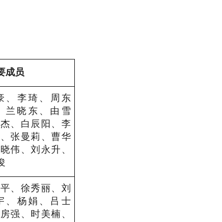
要成员
豪、
李琦、
周东
、兰晓东、
由雪
徐杰、
白辰阳、李
贺、张曼莉、
曹华
黄晓伟、刘永升、
俊
士平、徐秀丽、刘
宇、杨娟、吕士
、房强、
时美楠、